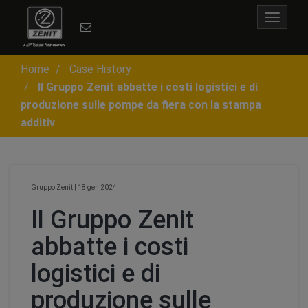
Toggle
navigat
Home
Case History
Il Gruppo Zenit abbatte i costi logistici e di
produzione sulle pompe da fiera con la stampa
additiv
Gruppo Zenit
|
18 gen 2024
Il Gruppo Zenit
abbatte i costi
logistici e di
produzione sulle