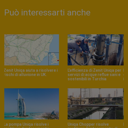
Può interessarti anche
I mixer Zenit ZMD per la
Zenit Uniqa, molib-tech e
depurazione nei processi
vulkollan per sollevamenti
industriali
gravosi nell'industria
ceramica
Efficienza energetica nella
Una soluzione per il