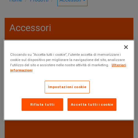
Accessori
Accessori idraulici
Cliccando su “Accetta tutti i cookie”, l'utente accetta di memorizzare i
cookie sul dispositivo per migliorare la navigazione del sito, analizzare
Accessori elettrici
l'utilizzo del sito e assistere nelle nostre attività di marketing.
Ulteriori
informazioni
Impostazioni cookie
Rifiuta tutti
Accetta tutti i cookie