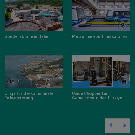
n Italien
Metrolinie von Thessaloniki
ZM-Mixer+Grey für
Papierfabrikproze
kommunale
Uniqa Chopper für
Schweinefarm
Gemeinden in der Türkiye