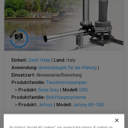
Einheit:
Zenit Italia
|
Land:
Italy
Anwendung:
Anwendungen für die Klärung
|
Einsatzart:
Abwasseraufbereitung
Produktfamilie:
Tauchmotorpumpen
>
Produkt:
Serie Grey
|
Modell:
DRG
Produktfamilie:
Belüftungssysteme
>
Produkt:
Jetoxy
|
Modell:
Jetoxy 80÷300
Für den integrierten Wasserversorger der Provinz
By clicking “Accept All Cookies”, you agree to the storing of cookies on