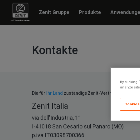
Zenit Gruppe
Produkte
Anwendung
Kontakte
By clicking 
analyze site
Die für
Ihr Land
zuständige Zenit-Vertriebsstätte:
Zenit Italia
Cookies
via dell'Industria, 11
I-41018 San Cesario sul Panaro (MO)
p.iva IT03098700366