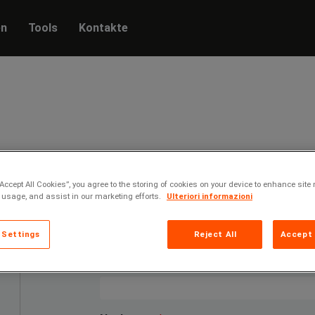
en
Tools
Kontakte
“Accept All Cookies”, you agree to the storing of cookies on your device to enhance site 
 usage, and assist in our marketing efforts.
Ulteriori informazioni
Firma:
*
 Settings
Reject All
Accept 
Vorname:
*