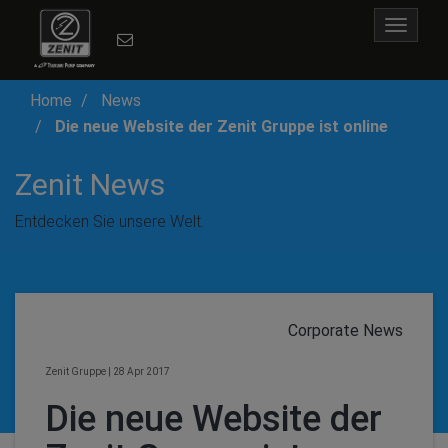
Toggle
navigat
Home
News
Die neue Website der Zenit Gruppe ist online
Zenit News
Entdecken Sie unsere Welt.
Corporate News
Zenit Gruppe
|
28 Apr 2017
Die neue Website der