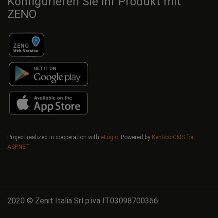
Konfigurieren Sie Ihr Produkt mit
ZENO
Project realized in cooperation with
eLogic
Powered by
Kentico CMS for
ASP.NET
2020 © Zenit Italia Srl p.iva IT03098700366