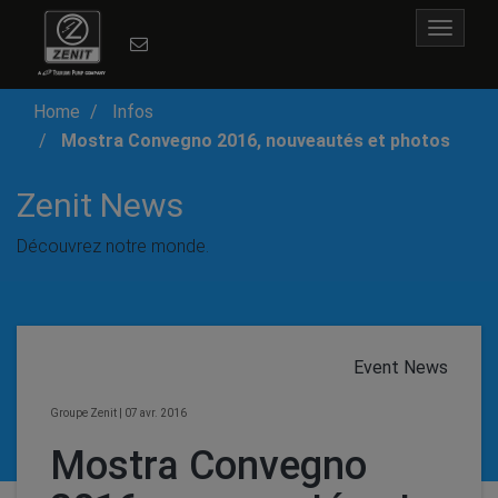
Toggle
navigat
Home
Infos
Mostra Convegno 2016, nouveautés et photos
Zenit News
Découvrez notre monde.
Event News
Groupe Zenit
|
07 avr. 2016
Mostra Convegno