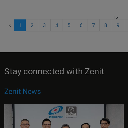
|<
1
2
3
4
5
6
7
8
9
<
Stay connected with Zenit
Zenit News