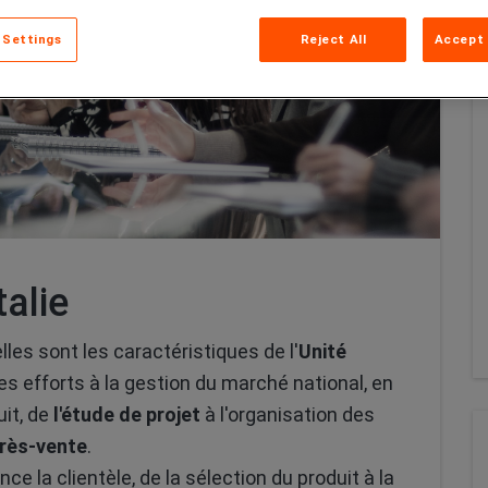
 Settings
Reject All
Accept 
alie
les sont les caractéristiques de l'
Unité
s efforts à la gestion du marché national, en
uit, de
l'étude de projet
à l'organisation des
près-vente
.
e la clientèle, de la sélection du produit à la