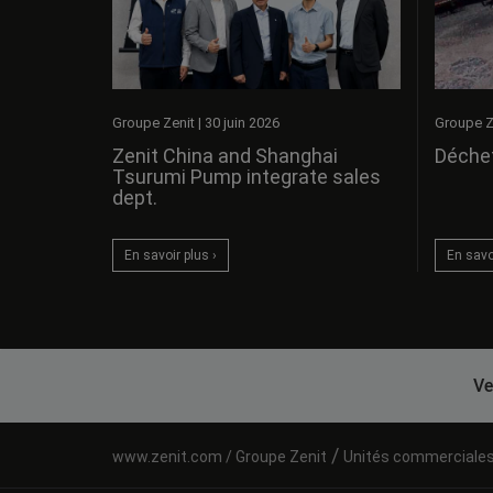
Groupe Z
Groupe Zenit
|
30 juin 2026
Déchet
Zenit China and Shanghai
Tsurumi Pump integrate sales
dept.
En savoi
En savoir plus ›
Ve
/
Groupe Zenit
Unités commerciale