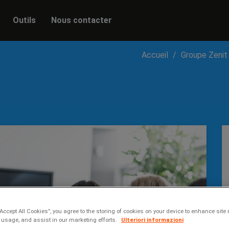
Outils
Nous contacter
Accueil
Groupe Zenit
“Accept All Cookies”, you agree to the storing of cookies on your device to enhance site 
 usage, and assist in our marketing efforts.
Ulteriori informazioni