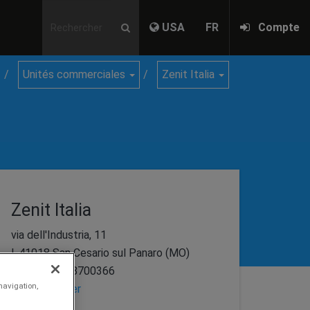
USA
FR
Compte
Unités commerciales
Zenit Italia
Zenit Italia
via dell'Industria, 11
I-41018 San Cesario sul Panaro (MO)
p.iva IT03098700366
navigation,
Plan
Visualiser