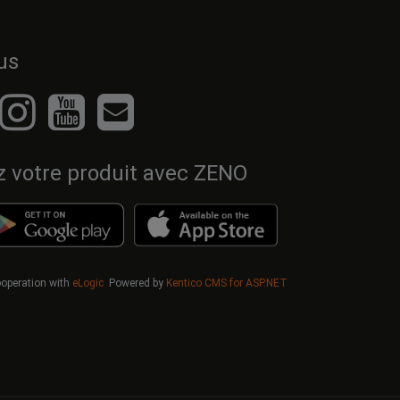
us
z votre produit avec ZENO
cooperation with
eLogic
Powered by
Kentico CMS for ASP.NET