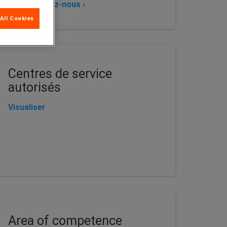
Contactez-nous ›
All Cookies
Centres de service
autorisés
Visualiser
Area of competence