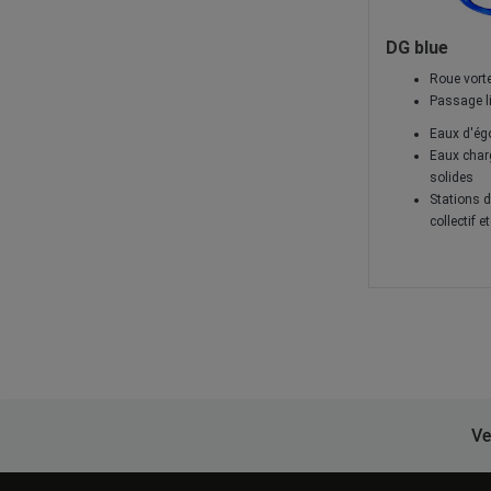
DG blue
Roue vort
Passage li
Eaux d'ég
Eaux char
solides
Stations d
collectif et
Ve