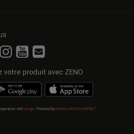
us
z votre produit avec ZENO
cooperation with
eLogic
Powered by
Kentico CMS for ASP.NET