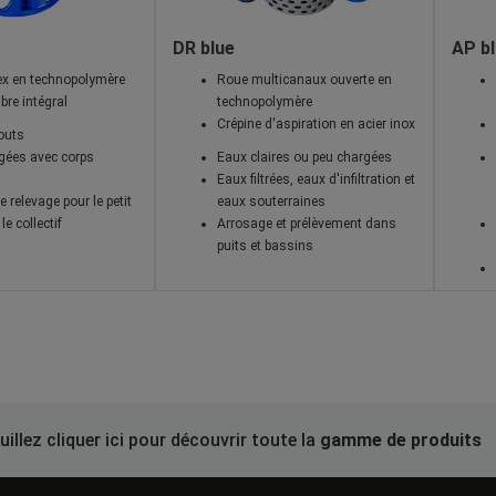
DR blue
AP b
ex en technopolymère
Roue multicanaux ouverte en
bre intégral
technopolymère
Crépine d'aspiration en acier inox
outs
gées avec corps
Eaux claires ou peu chargées
Eaux filtrées, eaux d'infiltration et
e relevage pour le petit
eaux souterraines
 le collectif
Arrosage et prélèvement dans
puits et bassins
uillez cliquer ici pour découvrir toute la
gamme de produits