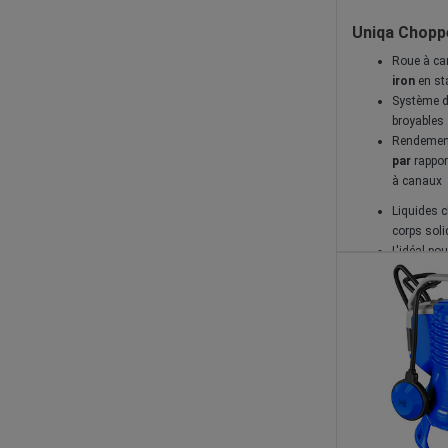
Uniqa Chopp
Roue à c
iron
en st
Système d
broyables
Rendemen
par
rappor
à canaux
Liquides 
corps soli
L'idéal pou
relevage 
filtrées