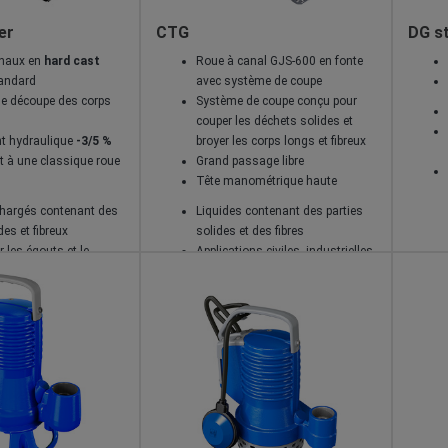
er
CTG
DG st
anaux en
hard cast
Roue à canal GJS-600 en fonte
andard
avec système de coupe
e découpe des corps
Système de coupe conçu pour
couper les déchets solides et
t hydraulique
-3/5 %
broyer les corps longs et fibreux
t à une classique roue
Grand passage libre
Tête manométrique haute
chargés contenant des
Liquides contenant des parties
des et fibreux
solides et des fibres
r les égouts et le
Applications civiles, industrielles
des eaux usées non
et agricoles