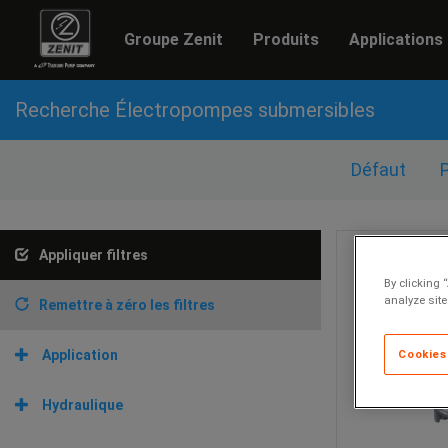
Groupe Zenit
Produits
Applications
Recherche Électropompes submersibles
Défaut
Appliquer filtres
By clicking 
analyze site
Remettre à zéro les filtres
Application
Cookies
Hydraulique