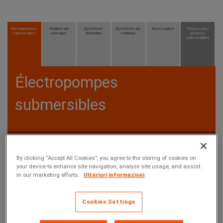
Électropompes
Stations de
Systèmes
Systèmes de
Accessoires
Trouvez des
submersibles
relevage
d'aération
mélange
pompes
submersibles
Électropompes
submersibles
Pompes à usage domestique/collectif
By clicking “Accept All Cookies”, you agree to the storing of cookies on
Pompes à usage professionnel/industriel
your device to enhance site navigation, analyze site usage, and assist
in our marketing efforts.
Ulteriori informazioni
Cookies Settings