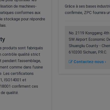
ilisation de machines-
Grâce à ses bases industri
omatiques conformes aux
confirmée, ZPC fournira u
 de stockage pour répondre
ais.
No. 2119 Konggang 4th
ty
SW Airport Economic 
Shuangliu County - Che
s produits sont fabriqués
610200 Sichuan, P.R.C.
n contrôle qualité strict
t pendant l’assemblage,
Contactez-nous ›
ment comme dans l’usine
e. Les certifications
1, ISO14001 et
8001 confirment ces
de qualité.