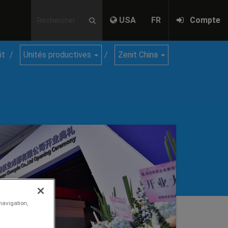
USA
FR
Compte
it
Unités productives
Zenit China
navigation,