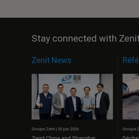
Stay connected with Zeni
Zenit News
Réfé
Groupe Z
Groupe Zenit
|
30 juin 2026
Déchet
Zenit China and Shanghai