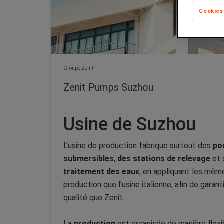
Cookies
Groupe Zenit
Zenit Pumps Suzhou
Usine de Suzhou
L’usine de production fabrique surtout des
po
submersibles
,
des stations de relevage
et 
traitement des eaux
, en appliquant les mê
production que l’usine italienne, afin de gara
qualité que Zenit.
La
production
est organisée de manière flexi