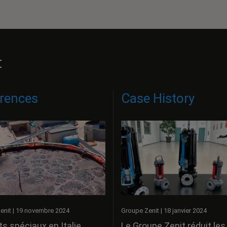
t
rences
Case History
enit
|
19 novembre 2024
Groupe Zenit
|
18 janvier 2024
s spéciaux en Italie
Le Groupe Zenit réduit les