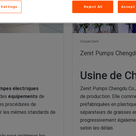
 Settings
Reject All
Accept 
Groupe Zenit
Zenit Pumps Chengd
Usine de C
mpes électriques
Zenit Pumps Chengdu Co., 
des
équipements
de
de production. Elle comm
mes procédures de
préfabriquées en plastique
ntir les mêmes standards de
séparateurs de graisses en
progressivement égalemen
selon les délais.
ble pour optimiser les