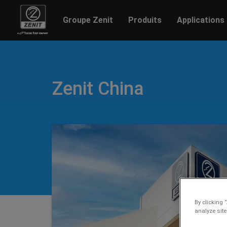
Groupe Zenit
Produits
Applications
Zenit China
By clicking 
analyze site