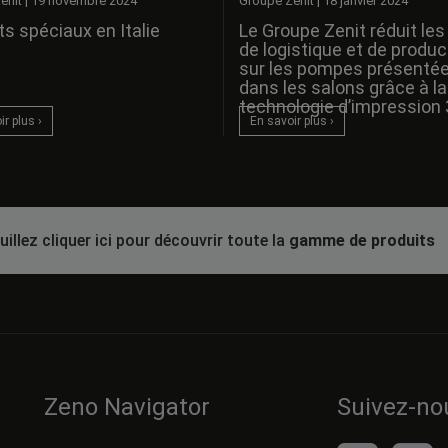
enit
|
19 novembre 2024
Groupe Zenit
|
18 janvier 2024
s spéciaux en Italie
Le Groupe Zenit réduit les
de logistique et de produc
sur les pompes présenté
dans les salons grâce à la
technologie d’impression 
r plus ›
En savoir plus ›
uillez cliquer ici pour découvrir toute la
gamme de produits
Zeno Navigator
Suivez-no