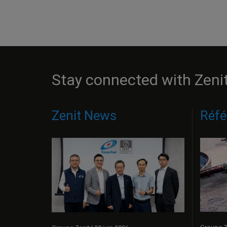
Stay connected with Zeni
Zenit News
Réfé