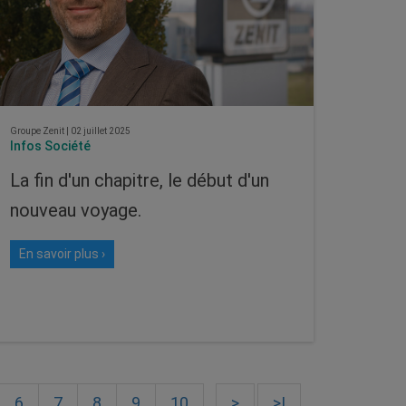
Groupe Zenit
|
02 juillet 2025
Infos Société
La fin d'un chapitre, le début d'un
nouveau voyage.
En savoir plus ›
6
7
8
9
10
>
>|