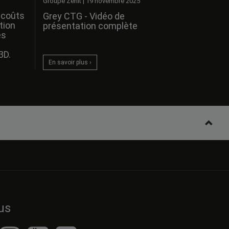
Groupe Zenit
|
19 novembre 2025
 coûts
Grey CTG - Vidéo de
tion
présentation complète
es
3D.
En savoir plus ›
us