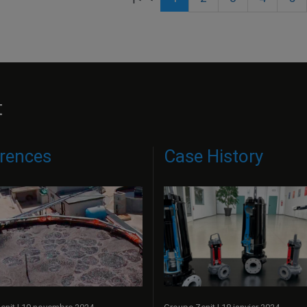
t
rences
Case History