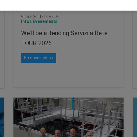
Groupe Zenit
|
27 mai 2026
Infos Événements
We’ll be attending Servizi a Rete
TOUR 2026
En savoir plus ›