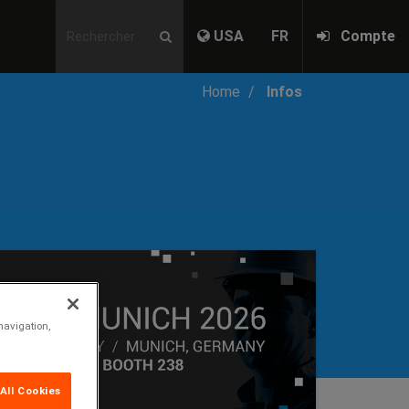
USA
FR
Compte
Home
Infos
navigation,
All Cookies