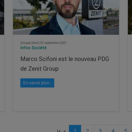
Groupe Zenit
|
01 septembre 2025
Infos Société
Marco Scifoni est le nouveau PDG
de Zenit Group
En savoir plus ›
1
2
3
4
5
|<
<