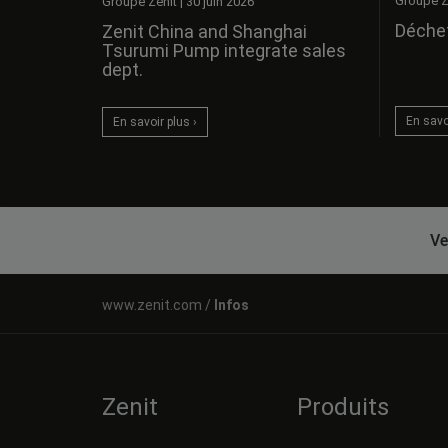
Groupe Z
Groupe Zenit
|
30 juin 2026
Déchet
Zenit China and Shanghai
Tsurumi Pump integrate sales
dept.
En savoi
En savoir plus ›
Ve
Infos
Zenit
Produits