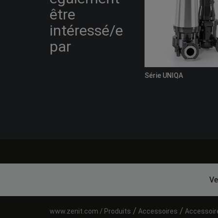
être
intéressé/e
par
Série UNIQA
Ve
/
/
Produits
Accessoires
Accessoir