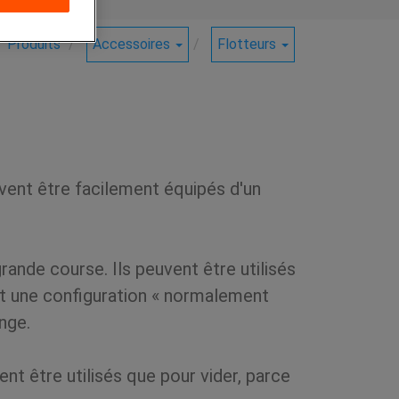
Produits
Accessoires
Flotteurs
vent être facilement équipés d'un
ande course. Ils peuvent être utilisés
nt une configuration « normalement
nge.
t être utilisés que pour vider, parce