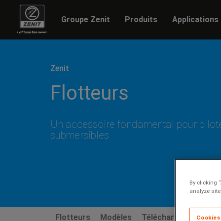
Groupe Zenit
Produits
Applications
Previous
Zenit
Flotteurs
Un accessoire fondamental pour pilot
submersibles
By clicking 
analyze site
Flotteurs
Modèles
Téléchargements
Cookies