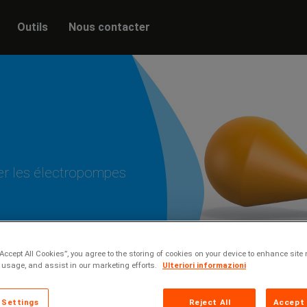
Outils
Nous contacter
er les électropompes
“Accept All Cookies”, you agree to the storing of cookies on your device to enhance site 
 usage, and assist in our marketing efforts.
Ulteriori informazioni
 Settings
Reject All
Accept 