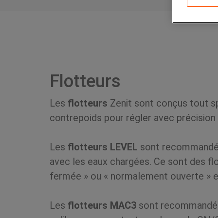
Flotteurs
Les
flotteurs
Zenit sont conçus tout s
contrepoids pour régler avec précision 
Les
flotteurs
LEVEL
sont recommandés p
avec les eaux chargées. Ce sont des f
fermée » ou « normalement ouverte » et
Les
flotteurs MAC3
sont recommandés p