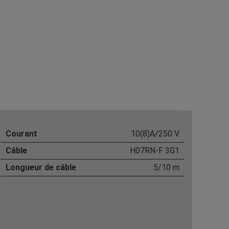
Courant
10(8)A/250 V
Câble
H07RN-F 3G1
Longueur de câble
5/10 m