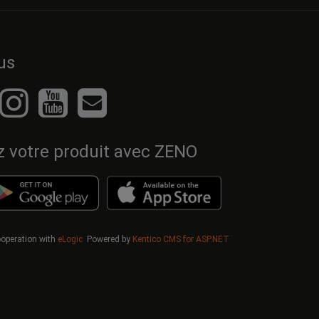
us
z votre produit avec ZENO
cooperation with
eLogic
Powered by
Kentico CMS for ASP.NET