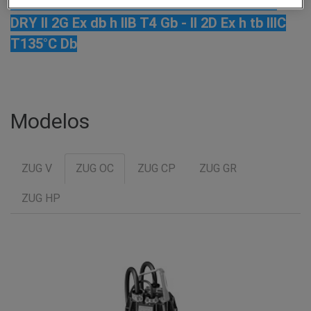
UNIQA WET II 2G Ex db h IIB T4 Gb / UNIQA
DRY II 2G Ex db h IIB T4 Gb - II 2D Ex h tb IIIC
T135°C Db
Modelos
ZUG V
ZUG OC
ZUG CP
ZUG GR
ZUG HP