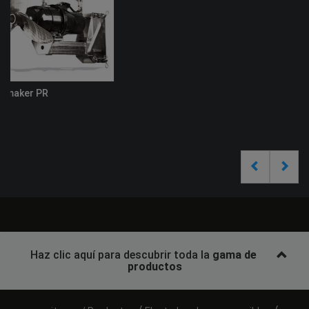
Haz clic aquí para descubrir toda la
gama de
productos
/
/
Productos
Electrobombas sumergibles
/
Bombas de uso profesional/industrial
Serie UNIQA
Zenit
Quiénes somos
better together
Misión