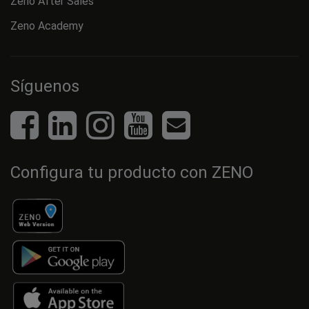
Project realized in cooperation with
eLogic
Powered by
Kentico CMS for
ASP.NET
2020 © Zenit Italia Srl p.iva IT03098700366
Mapa del sitio
Whistleblowing
Política de privacidad