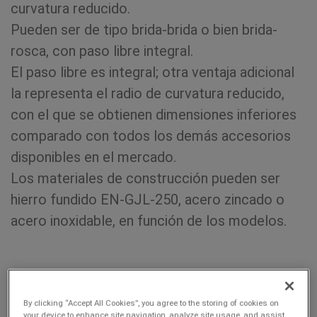
curvatura reducido.
Pueden ser de tipo brida-brida o bien brida-
rosca, con paso libre integral.
El paso libre es integral; otra ventaja adicional
la representa el radio de curvatura reducido,
con el que se obtienen dimensiones inferiores
comparado con todos los demás accesorios
disponibles en el mercado.
Los materiales de construcción pueden ser
hierro fundido EN-GJL-250, acero zincado o
acero inoxidable, en función de los modelos.
Modelos
By clicking “Accept All Cookies”, you agree to the storing of cookies on
your device to enhance site navigation, analyze site usage, and assist