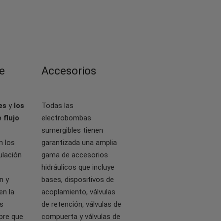
e
Accesorios
es
y
los
Todas las
 flujo
electrobombas
sumergibles tienen
n los
garantizada una amplia
ulación
gama de accesorios
hidráulicos que incluye
n y
bases, dispositivos de
en la
acoplamiento, válvulas
s
de retención, válvulas de
pre que
compuerta y válvulas de