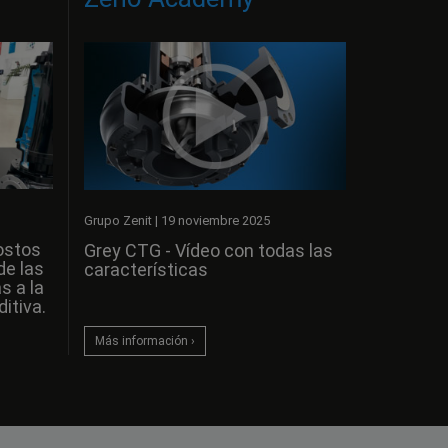
Grupo Zenit
|
19 noviembre 2025
ostos
Grey CTG - Vídeo con todas las
de las
características
s a la
itiva.
Más información ›