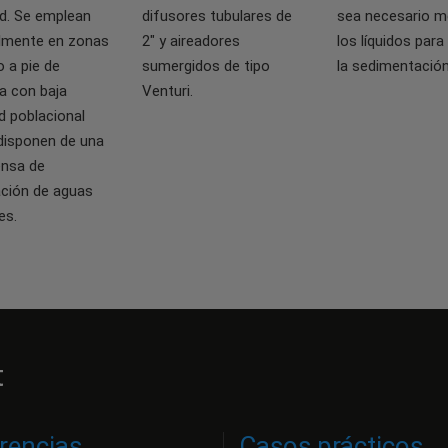
d. Se emplean
difusores tubulares de
sea necesario m
almente en zonas
2" y aireadores
los líquidos para
o a pie de
sumergidos de tipo
la sedimentación
 con baja
Venturi.
d poblacional
disponen de una
ensa de
ación de aguas
es.
t
rencias
Casos prácticos