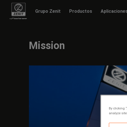
Grupo Zenit
Productos
Aplicacione
Mission
By clicking 
analyze site