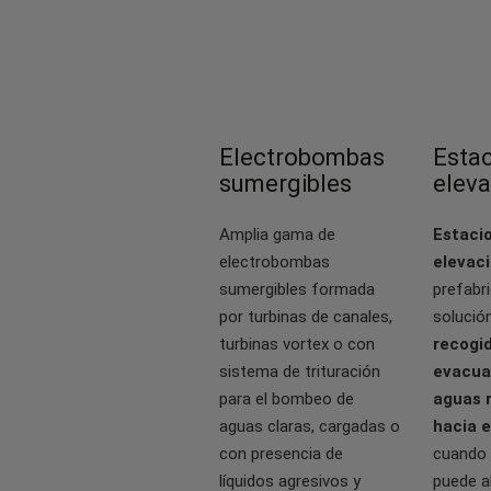
Electrobombas
Esta
sumergibles
eleva
Amplia gama de
Estaci
electrobombas
elevac
sumergibles formada
prefabr
por turbinas de canales,
solució
turbinas vortex o con
recogid
sistema de trituración
evacua
para el bombeo de
aguas 
aguas claras, cargadas o
hacia e
con presencia de
cuando 
líquidos agresivos y
puede a