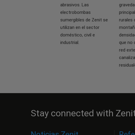
abrasivos. Las
graveda
electrobombas
princip
sumergibles de Zenit se
rurales 
utilizan en el sector
montaña
doméstico, civil e
densida
industrial.
que no 
red ext
canaliz
residual
Stay connected with Zeni
Noticias Zenit
Refe