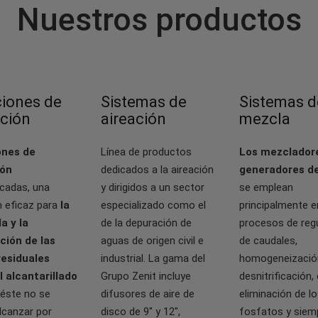
Nuestros productos
ciones de
Sistemas de
Sistemas d
ción
aireación
mezcla
ones de
Línea de productos
Los mezclador
ión
dedicados a la aireación
generadores de
icadas, una
y dirigidos a un sector
se emplean
n eficaz para
la
especializado como el
principalmente e
a y la
de la depuración de
procesos de reg
ción de las
aguas de origen civil e
de caudales,
residuales
industrial. La gama del
homogeneizació
l alcantarillado
Grupo Zenit incluye
desnitrificación, 
éste no se
difusores de aire de
eliminación de lo
lcanzar por
disco de 9" y 12",
fosfatos y siem