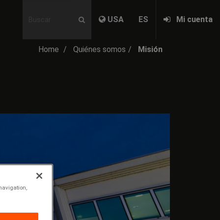
USA
ES
Mi cuenta
Home
Quiénes somos
Misión
navigation,