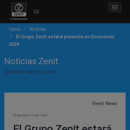
Toggle
navigat
Home
Noticias
El Grupo Zenit estará presente en Ecomondo
2024
Noticias Zenit
Descubre nuestro mundo.
Event News
Grupo Zenit
|
22 oct. 2024
El Grupo Zenit estará