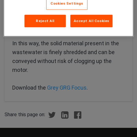
Cookies Settings
and as a shaving, rotating triangular knife,
attached to the impeller, both of which are
Reject All
Accept All Cookies
made of X 102 CrMo 17 KU martensitic steel.
In this way, the solid material present in the
wastewater is finely shredded and can be
conveyed without risk of clogging up the
motor.
Download the
Grey GRG Focus
.
Share this page on: