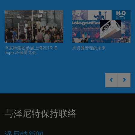
The Zenit Group at Vodovody-
的未来
荣耀十载择你同行
Kanalizace 2017
创新高——泽尼特
庆典成功落幕
与泽尼特保持联络
泽尼特新闻