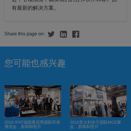
有最新的解决方案。
Share this page on:
您可能也感兴趣
米兰国际MCE展
Zenit Group at Imola SBK
The Zenit Group 
照片
Round
Chile 2017