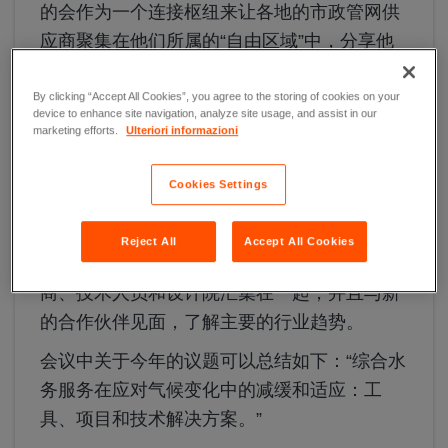
的会作为一个连接枢纽来让各地的市政管网供
应商聚集在他们所属的“自由区域”中，分享他
们在城市污水管网方面的经验。
By clicking “Accept All Cookies”, you agree to the storing of cookies on your
作为2009年“Servizi a Rete Live Show”的衍生
device to enhance site navigation, analyze site usage, and assist in our
marketing efforts.
Ulteriori informazioni
活动，该活动逐渐演变进化为会议的形式，用
来促进公用事业公司和负责监督和指导地下设
Cookies Settings
施建设和管理机构之间的分享和讨论。
该活动的主要焦点是围绕城市污水管网和土地
Reject All
Accept All Cookies
相关的问题，将技术型制造企业的经理、供应
商、技术人员和设计院汇集在一起，并且与新
的合作伙伴见面，了解主要的行业趋势。
会议中关于今年的议题可以总结如下：“综合水
务服务在应对气候变化中的减缓和适应：工
具、项目和技术解决方案。”