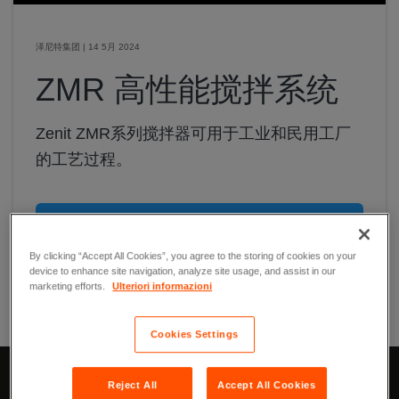
泽尼特集团
|
14 5月 2024
ZMR 高性能搅拌系统
Zenit ZMR系列搅拌器可用于工业和民用工厂
的工艺过程。
搜索更多 ›
By clicking “Accept All Cookies”, you agree to the storing of cookies on your
device to enhance site navigation, analyze site usage, and assist in our
marketing efforts.
Ulteriori informazioni
Share this page on:
Cookies Settings
Reject All
Accept All Cookies