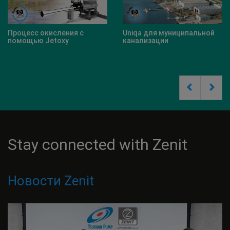
исления с
Uniqa для муниципальной
Свинья Ферма
etoxy
канализации
Stay connected with Zenit
Новости Zenit