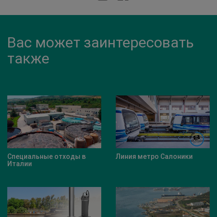
Вас может заинтересовать
также
е отходы в
Линия метро Салоники
ZM-Mixer+Grey 
процессов бум
фабрики