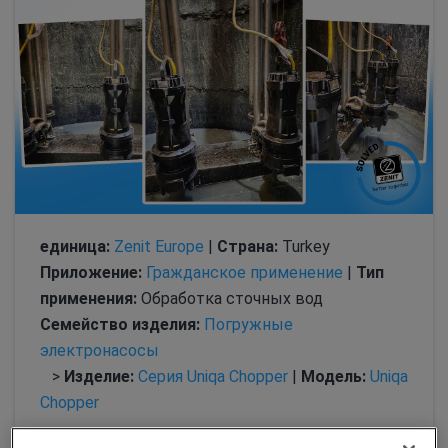
единица:
Zenit Europe
|
Страна:
Turkey
Приложение:
Гражданское применение
|
Тип
применения:
Обработка сточных вод
Семейство изделия:
Погружные
электронасосы
>
Изделие:
Серия Uniqa Chopper
|
Модель:
Uniqa
Chopper