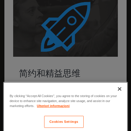
简约和精益思维
专注于真实、既定的目标，并且寻求最有效
的方式达成。
By clicking “Accept All Cookies”, you agree to the storing of cookies on your
device to enhance site navigation, analyze site usage, and assist in our
marketing efforts.
Ulteriori informazioni
Cookies Settings