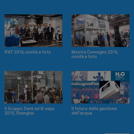
Mostra Convegno 2016,
Il Gruppo Zenit a Imola SBK
novità e foto
Il Gruppo Zenit a Vodovody-
Il futuro della gestione
Kanalizace 2017
dell'acqua