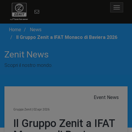
Toggle
navigat
Home
News
Il Gruppo Zenit a IFAT Monaco di Baviera 2026
Zenit News
Scopri il nostro mondo.
Event News
Gruppo Zenit
|
02 apr 2026
Il Gruppo Zenit a IFAT