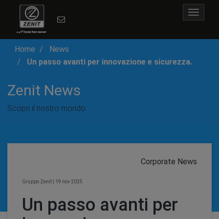
Toggle
navigat
Home
News
Un passo avanti per innovazione e sicurezza.
Zenit News
Scopri il nostro mondo.
Corporate News
Gruppo Zenit
|
19 nov 2025
Un passo avanti per