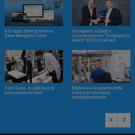
Assegnato a Zenit il
Nuovi cataloghi Zenit
Il 
riconoscimento "Company to
co
watch" 2015 di Cerved
Ra
Migliorare la qualità della
Online il nuovo sito web del
Il
nostra produzione,
Gruppo Zenit
quotidianamente.